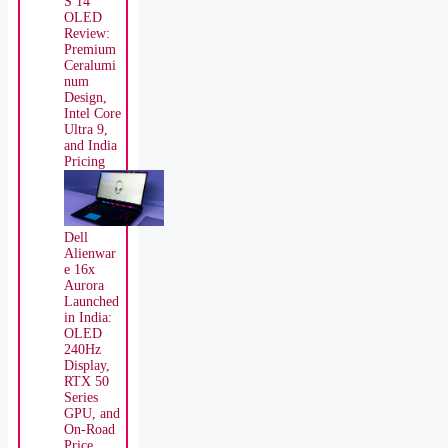
S 14
OLED
Review:
Premium
Ceralumi
num
Design,
Intel Core
Ultra 9,
and India
Pricing
Dell
Alienwar
e 16x
Aurora
Launched
in India:
OLED
240Hz
Display,
RTX 50
Series
GPU, and
On-Road
Price