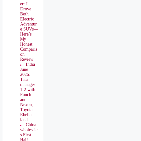
2027
Rivian R2
vs. 2026
Subaru
Trailseek
er: I
Drove
Both
Electric
Adventur
e SUVs—
Here’s
My
Honest
Comparis
on
Review
India
June
2026:
Tata
manages