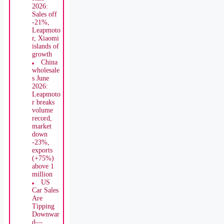
1-2 with
Punch
and
Nexon,
Toyota
Ebella
lands
China
wholesale
s First
Half
2026:
Sales off
-21%,
Leapmoto
r, Xiaomi
islands of
growth
China