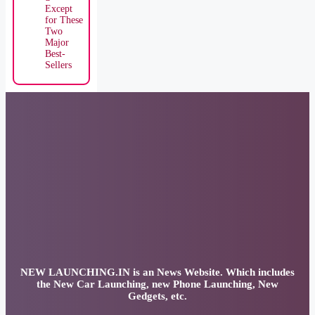
wholesale
s June
2026:
Leapmoto
r breaks
volume
record,
market
down
-23%,
exports
(+75%)
above 1
million
US Car
Sales Are
Tipping
Downwar
d—
Except
for These
Two
Major