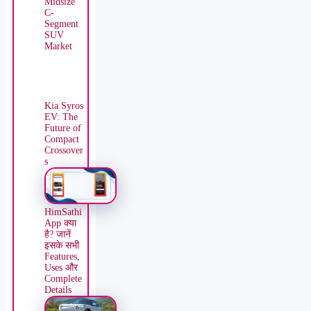
Midsize
C-
Segment
SUV
Market
Kia Syros
EV: The
Future of
Compact
Crossover
s
HimSathi
App क्या
है? जानें
इसके सभी
Features,
Uses और
Complete
Details