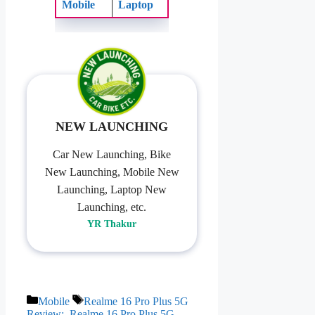
Mobile
Laptop
NEW LAUNCHING
Car New Launching, Bike
New Launching, Mobile New
Launching, Laptop New
Launching, etc.
YR Thakur
Categories
Tags
Mobile
Realme 16 Pro Plus 5G
Review:
,
Realme 16 Pro Plus 5G