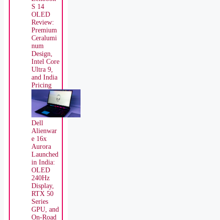
S 14
OLED
Review:
Premium
Ceralumi
num
Design,
Intel Core
Ultra 9,
and India
Pricing
Dell
Alienwar
e 16x
Aurora
Launched
in India:
OLED
240Hz
Display,
RTX 50
Series
GPU, and
On-Road