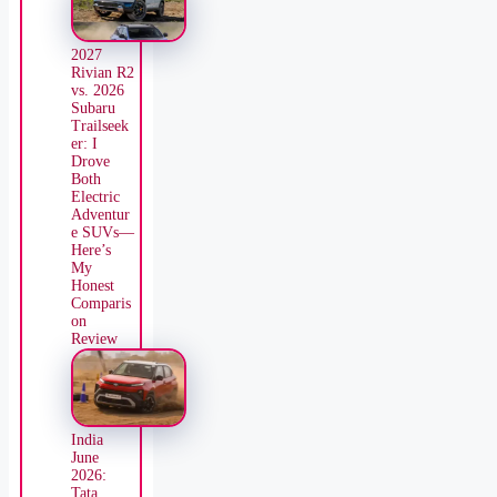
2027
Rivian R2
vs. 2026
Subaru
Trailseek
er: I
Drove
Both
Electric
Adventur
e SUVs—
Here’s
My
Honest
Comparis
on
Review
India
June
2026:
Tata