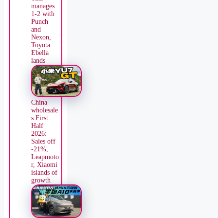
manages
1-2 with
Punch
and
Nexon,
Toyota
Ebella
lands
China
wholesale
s First
Half
2026:
Sales off
-21%,
Leapmoto
r, Xiaomi
islands of
growth