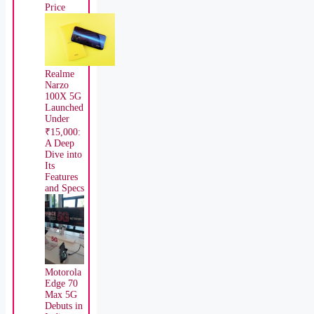
Price
Realme
Narzo
100X 5G
Launched
Under
₹15,000:
A Deep
Dive into
Its
Features
and Specs
Motorola
Edge 70
Max 5G
Debuts in