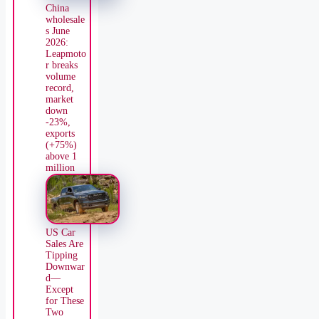
China
wholesale
s June
2026:
Leapmoto
r breaks
volume
record,
market
down
-23%,
exports
(+75%)
above 1
million
US Car
Sales Are
Tipping
Downwar
d—
Except
for These
Two