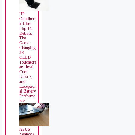
HP
Omniboo
k Ultra
Flip 14
Debuts:
The
Game-
Changing
3K
OLED
Touchscre
en, Intel
Core
Ultra 7,
and
Exception
al Battery
Performa
nce
ASUS
Zenbook